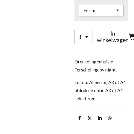
In
winkelwagen
Drenkelingenhuisje
Terschelling by night.
Let op: Alleen bij A3 of A4
afdruk de optie A3 of A4
selecteren.
D
D
S
D
e
e
h
e
l
e
a
l
e
l
r
e