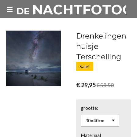
NACHTFOTOG
Ga
DE
direct
naar
de
Drenkelingen
hoofdinhoud
huisje
Terschelling
Sale!
€ 29,95
€ 58,50
grootte:
Materiaal