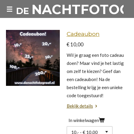
NACHTFOTOG
Ga
DE
direct
naar
de
Cadeaubon
hoofdinhoud
€ 10,00
Wil je graag een foto cadeau
doen? Maar vind je het lastig
om zelf te kiezen? Geef dan
een cadeaubon! Na de
bestelling krijg je een unieke
code toegestuurd!
Bekijk details
In winkelwagen